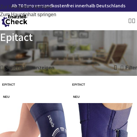
Ab 70 Euro versandkostenfrei innerhalb Deutschlands
Zur Navigation springen
Zum Hauptinhalt springen
Epitact
Startseite
»
Epitact
Alle 3 Ergebnisse werden angezeigt
Seitenleiste anzeigen
Filter
EPITACT
EPITACT
NEU
NEU