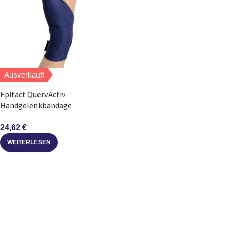
Ausverkauft
Epitact QuervActiv
Handgelenkbandage
Daumenorthese M rechts
24,62
€
WEITERLESEN