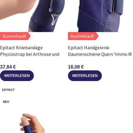
Ausverkauft
Ausverkauft
Epitact Kniebandage
Epitact Handgelenk-
Physiostrap bei Arthrose und
Daumenschiene Querv’Immo M
Rotulasyndrom Größe M
links
37,84
€
16,08
€
WEITERLESEN
WEITERLESEN
EPITACT
NEU