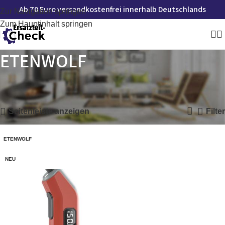
Ab 70 Euro versandkostenfrei innerhalb Deutschlands
Zur Navigation springen
Zum Hauptinhalt springen
ETENWOLF
Startseite
»
ETENWOLF
Einzelnes Ergebnis wird angezeigt
Seitenleiste anzeigen
Filter
ETENWOLF
NEU