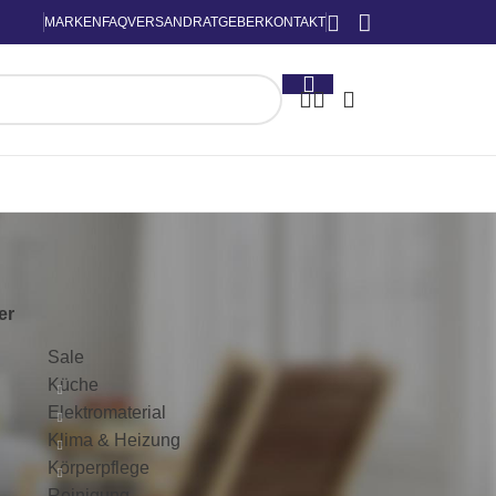
MARKEN
FAQ
VERSAND
RATGEBER
KONTAKT
KATEGORIEN
ter
Sale
Küche
Elektromaterial
Klima & Heizung
Körperpflege
Reinigung