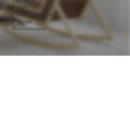
Sanitär
Waschen & Trocknen
Werkstatt
Haushaltswaren