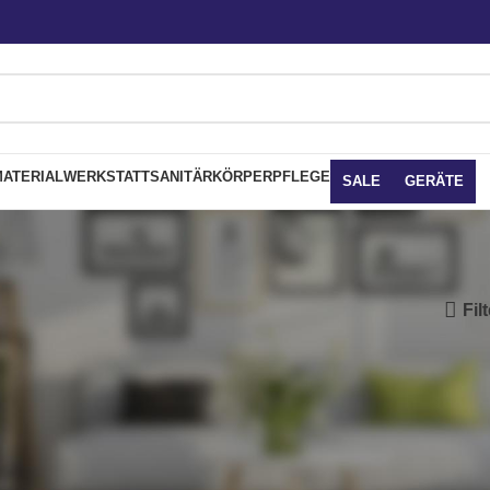
ATERIAL
WERKSTATT
SANITÄR
KÖRPERPFLEGE
SALE
GERÄTE
Fil