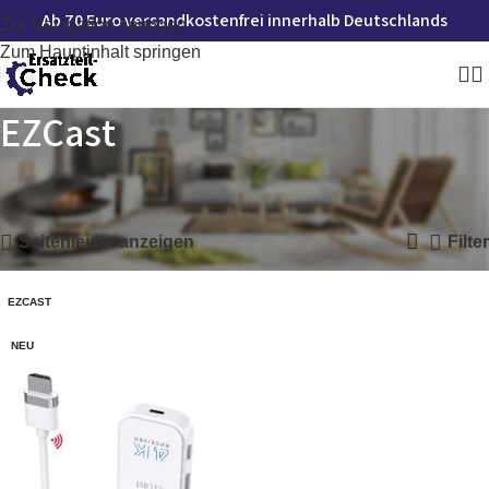
Ab 70 Euro versandkostenfrei innerhalb Deutschlands
Zur Navigation springen
Zum Hauptinhalt springen
EZCast
Startseite
»
EZCast
Einzelnes Ergebnis wird angezeigt
Seitenleiste anzeigen
Filter
EZCAST
NEU