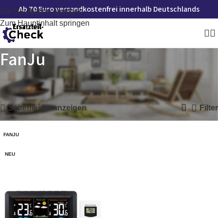
Ab 70 Euro versandkostenfrei innerhalb Deutschlands
Zur Navigation springen
Zum Hauptinhalt springen
FanJu
Startseite
»
FanJu
Einzelnes Ergebnis wird angezeigt
Seitenleiste anzeigen
Filter
FANJU
NEU