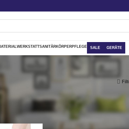
ATERIAL
WERKSTATT
SANITÄR
KÖRPERPFLEGE
SALE
GERÄTE
Fil