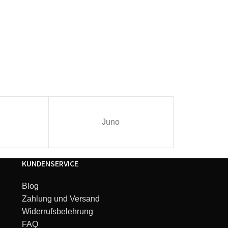
Juno
I
KUNDENSERVICE
Blog
Zahlung und Versand
Widerrufsbelehrung
FAQ