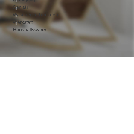
Sanitär
Waschen & Trocknen
Werkstatt
Haushaltswaren