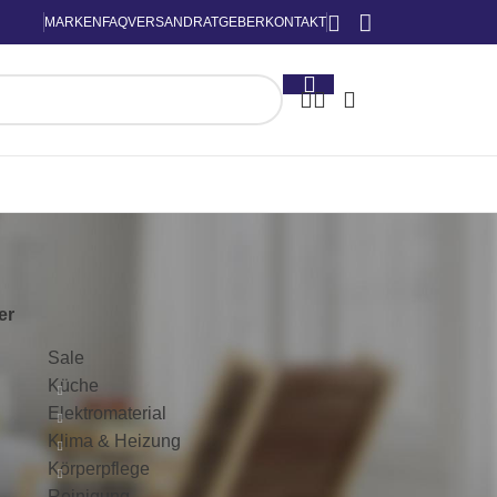
MARKEN
FAQ
VERSAND
RATGEBER
KONTAKT
KATEGORIEN
ter
Sale
Küche
Elektromaterial
Klima & Heizung
Körperpflege
Reinigung