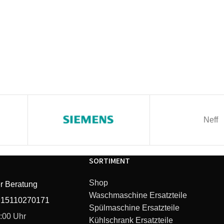
Neff
SORTIMENT
Shop
r Beratung
Waschmaschine Ersatzteile
915110270171
Spülmaschine Ersatzteile
6:00 Uhr
Kühlschrank Ersatzteile