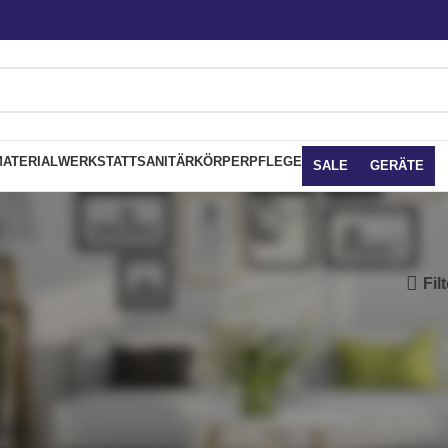
ATERIAL
WERKSTATT
SANITÄR
KÖRPERPFLEGE
SALE
GERÄTE
Fil