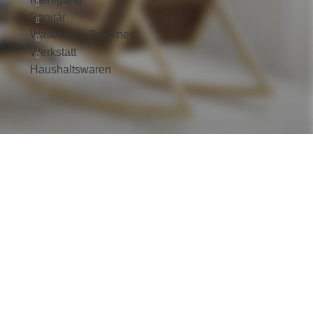
Sanitär
Waschen & Trocknen
Werkstatt
Haushaltswaren