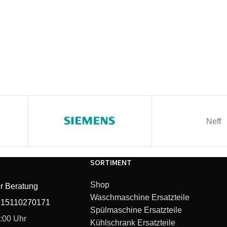
Neff
SORTIMENT
Shop
r Beratung
Waschmaschine Ersatzteile
915110270171
Spülmaschine Ersatzteile
6:00 Uhr
Kühlschrank Ersatzteile