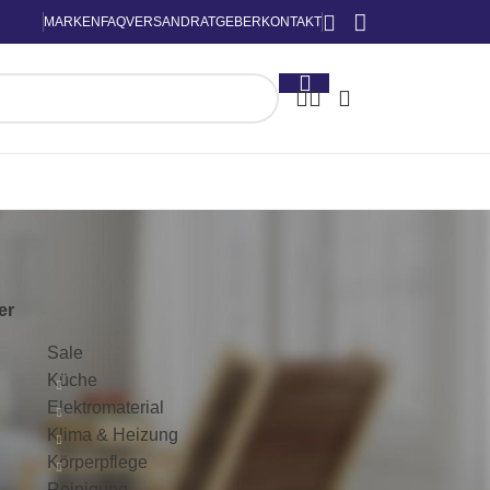
MARKEN
FAQ
VERSAND
RATGEBER
KONTAKT
KATEGORIEN
ter
Sale
Küche
Elektromaterial
Klima & Heizung
Körperpflege
Reinigung