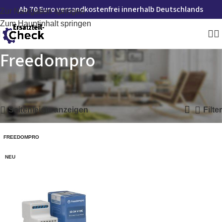
Ab 70 Euro versandkostenfrei innerhalb Deutschlands
Zur Navigation springen
Zum Hauptinhalt springen
Freedompro
Startseite
»
Freedompro
Einzelnes Ergebnis wird angezeigt
Seitenleiste anzeigen
Filter
FREEDOMPRO
NEU