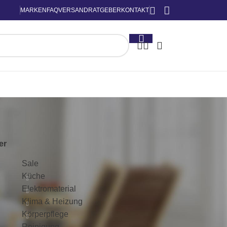
MARKEN
FAQ
VERSAND
RATGEBER
KONTAKT
KATEGORIEN
ter
Sale
Küche
Elektromaterial
Klima & Heizung
Körperpflege
Reinigung