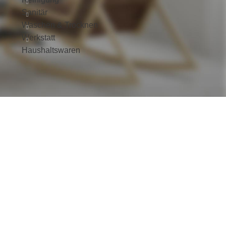
Sanitär
Waschen & Trocknen
Werkstatt
Haushaltswaren