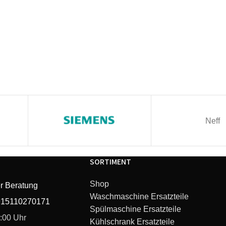
Neff
SORTIMENT
Shop
r Beratung
Waschmaschine Ersatzteile
915110270171
Spülmaschine Ersatzteile
6:00 Uhr
Kühlschrank Ersatzteile