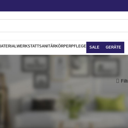
ATERIAL
WERKSTATT
SANITÄR
KÖRPERPFLEGE
SALE
GERÄTE
Fil