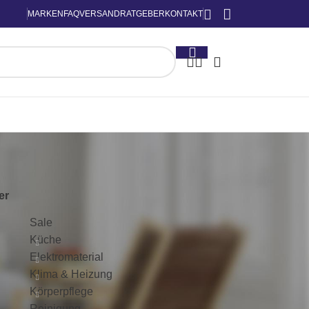
MARKEN
FAQ
VERSAND
RATGEBER
KONTAKT
KATEGORIEN
ter
Sale
Küche
Elektromaterial
Klima & Heizung
Körperpflege
Reinigung