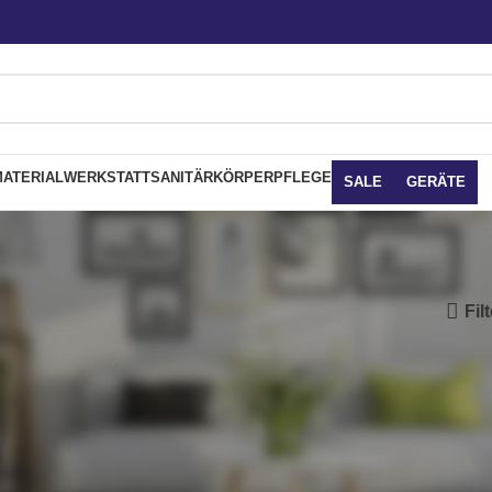
ATERIAL
WERKSTATT
SANITÄR
KÖRPERPFLEGE
SALE
GERÄTE
Fil