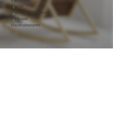
Sanitär
Waschen & Trocknen
Werkstatt
Haushaltswaren