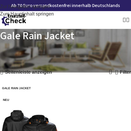
Ab 70 Euro versandkostenfrei innerhalb Deutschlands
Zur Navigation springen
Zum Hauptinhalt springen
Gale Rain Jacket
Startseite
»
Gale Rain Jacket
Einzelnes Ergebnis wird angezeigt
Seitenleiste anzeigen
Filter
GALE RAIN JACKET
NEU