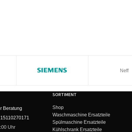
Neff
SORTIMENT
Shop
r Beratung
Waschmaschine Ersatzteile
915110270171
Spülmaschine Ersatzteile
6:00 Uhr
Kühlschrank Ersatzteile