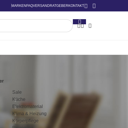
MARKEN
FAQ
VERSAND
RATGEBER
KONTAKT
KATEGORIEN
ter
Sale
Küche
Elektromaterial
Klima & Heizung
Körperpflege
Reinigung