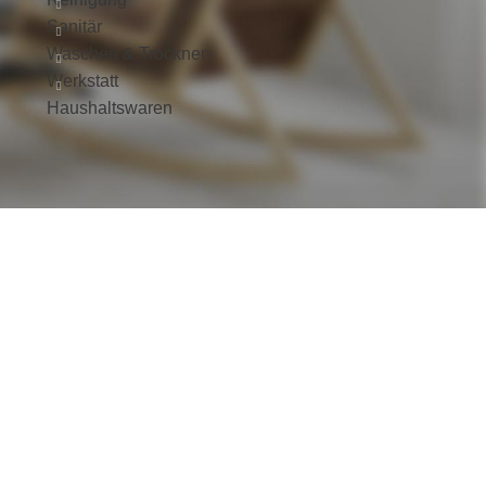
Sanitär
Waschen & Trocknen
Werkstatt
Haushaltswaren