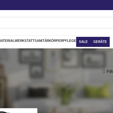
ATERIAL
WERKSTATT
SANITÄR
KÖRPERPFLEGE
SALE
GERÄTE
Fil