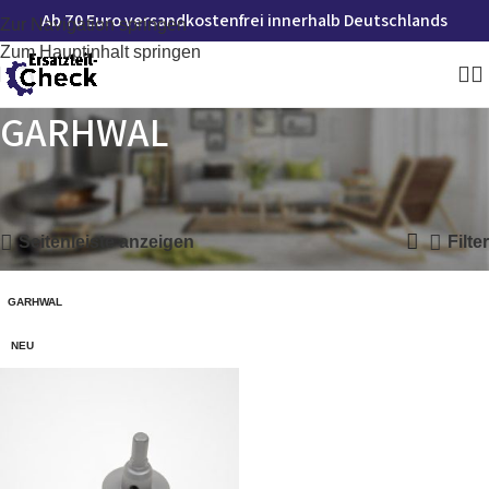
Ab 70 Euro versandkostenfrei innerhalb Deutschlands
Zur Navigation springen
Zum Hauptinhalt springen
GARHWAL
Startseite
»
GARHWAL
Einzelnes Ergebnis wird angezeigt
Seitenleiste anzeigen
Filter
GARHWAL
NEU