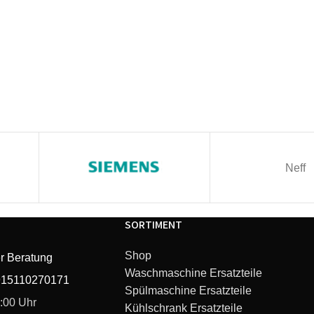
Neff
SORTIMENT
Shop
r Beratung
Waschmaschine Ersatzteile
915110270171
Spülmaschine Ersatzteile
6:00 Uhr
Kühlschrank Ersatzteile