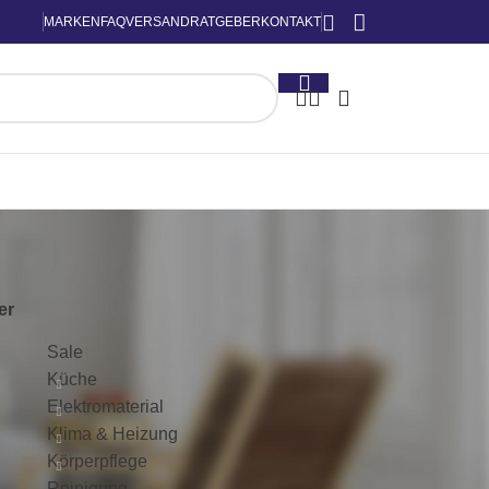
MARKEN
FAQ
VERSAND
RATGEBER
KONTAKT
KATEGORIEN
ter
Sale
Küche
Elektromaterial
Klima & Heizung
Körperpflege
Reinigung