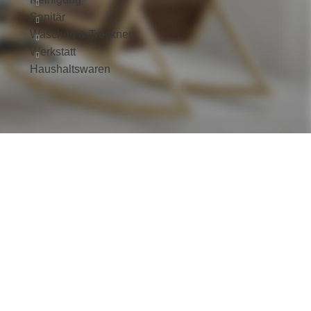
Sanitär
Waschen & Trocknen
Werkstatt
Haushaltswaren