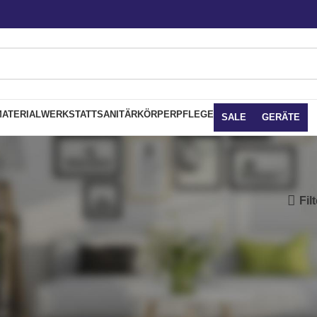
ATERIAL
WERKSTATT
SANITÄR
KÖRPERPFLEGE
SALE
GERÄTE
Fil