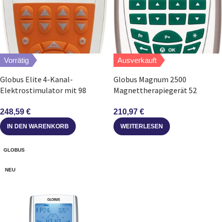
Vorrätig
Ausverkauft
Globus Elite 4-Kanal-
Globus Magnum 2500
Elektrostimulator mit 98
Magnettherapiegerät 52
Programmen
Programme 2 Kanäle
248,59
€
210,97
€
IN DEN WARENKORB
WEITERLESEN
GLOBUS
NEU