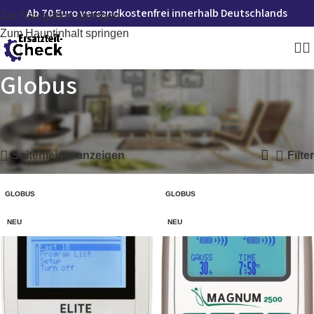
Ab 70 Euro versandkostenfrei innerhalb Deutschlands
Zur Navigation springen
Zum Hauptinhalt springen
Globus
Startseite
»
Globus
Alle 3 Ergebnisse werden angezeigt
Seitenleiste anzeigen
Filter
GLOBUS
GLOBUS
NEU
NEU