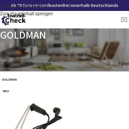
Ab 70 Euro versandkostenfrei innerhalb Deutschlands
Zur Navigation springen
Zum Hauptinhalt springen
GOLDMAN
Startseite
»
GOLDMAN
Einzelnes Ergebnis wird angezeigt
Seitenleiste anzeigen
Filter
GOLDMAN
NEU