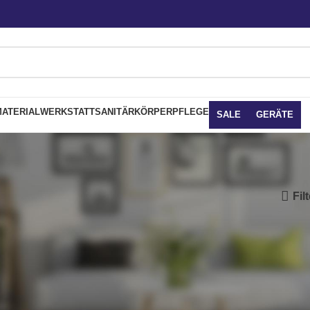
ATERIAL
WERKSTATT
SANITÄR
KÖRPERPFLEGE
SALE
GERÄTE
Fil