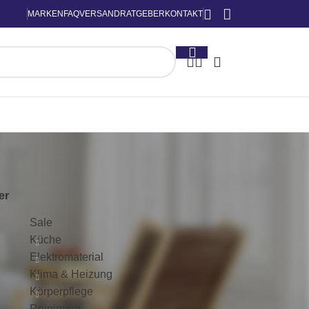
MARKEN
FAQ
VERSAND
RATGEBER
KONTAKT
KATEGORIEN
ter
Sale
Küche
Elektromaterial
Klima & Heizung
Körperpflege
Reinigung