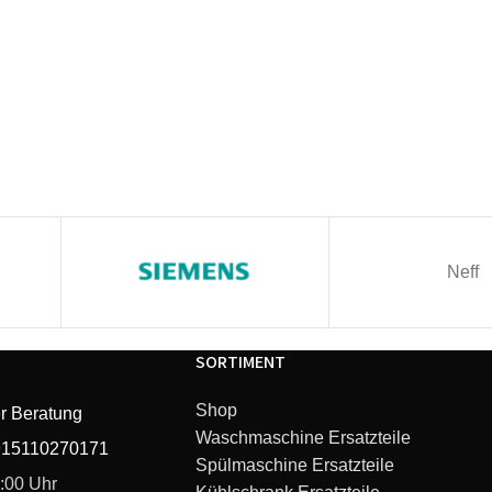
Neff
SORTIMENT
Shop
r Beratung
Waschmaschine Ersatzteile
915110270171
Spülmaschine Ersatzteile
6:00 Uhr