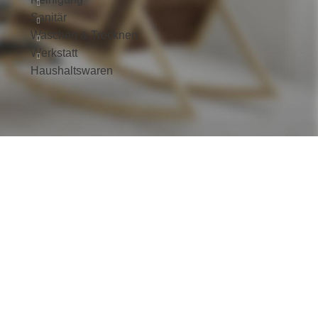
Sanitär
Waschen & Trocknen
Werkstatt
Haushaltswaren