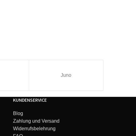
Juno
I
KUNDENSERVICE
Blog
Zahlung und Versand
Widerrufsbelehrung