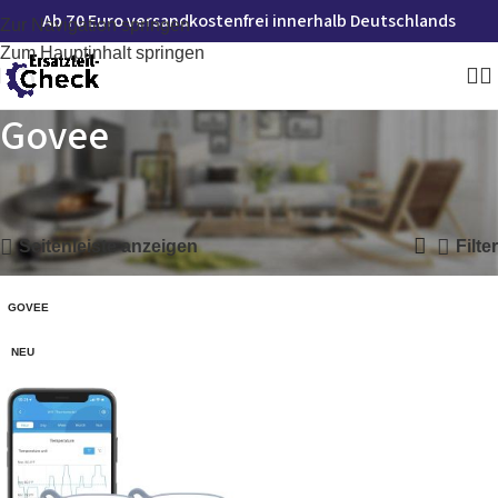
Ab 70 Euro versandkostenfrei innerhalb Deutschlands
Zur Navigation springen
Zum Hauptinhalt springen
Govee
Startseite
»
Govee
Einzelnes Ergebnis wird angezeigt
Seitenleiste anzeigen
Filter
GOVEE
NEU