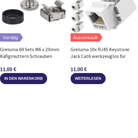
Vorrätig
Ausverkauft
Greluma 60 Sets M6 x 20mm
Greluma 10x RJ45 Keystone
Käfigmuttern Schrauben
Jack Cat6 werkzeuglos für
Unterlegscheiben
Wanddose Patchpanel
11,00
€
11,00
€
IN DEN WARENKORB
WEITERLESEN