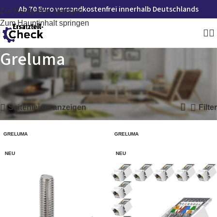
Ab 70 Euro versandkostenfrei innerhalb Deutschlands
Zur Navigation springen
Zum Hauptinhalt springen
Greluma
Startseite
»
Greluma
Alle 2 Ergebnisse werden angezeigt
Seitenleiste anzeigen
Filter
GRELUMA
GRELUMA
NEU
NEU