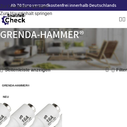
Ab 70 Euro versandkostenfrei innerhalb Deutschlands
Zur Navigation springen
Zum Hauptinhalt springen
GRENDA-HAMMER®
Startseite
»
GRENDA-HAMMER®
Einzelnes Ergebnis wird angezeigt
Seitenleiste anzeigen
Filter
GRENDA-HAMMER®
NEU