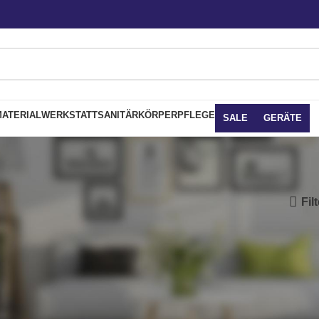
ATERIAL
WERKSTATT
SANITÄR
KÖRPERPFLEGE
SALE
GERÄTE
Fil