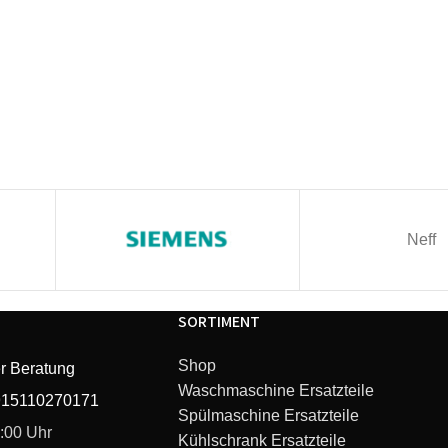
Neff
SORTIMENT
Shop
r Beratung
Waschmaschine Ersatzteile
915110270171
Spülmaschine Ersatzteile
6:00 Uhr
Kühlschrank Ersatzteile