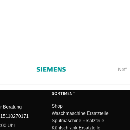
Neff
SORTIMENT
Shop
r Beratung
Waschmaschine Ersatzteile
915110270171
Spülmaschine Ersatzteile
6:00 Uhr
Kühlschrank Ersatzteile