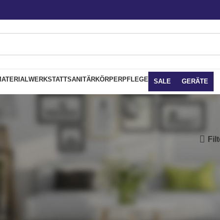
ATERIAL
WERKSTATT
SANITÄR
KÖRPERPFLEGE
SALE
GERÄTE
Fil