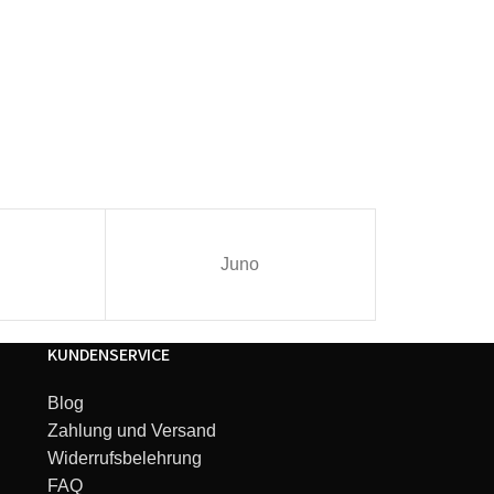
Juno
I
KUNDENSERVICE
Blog
Zahlung und Versand
Widerrufsbelehrung
FAQ