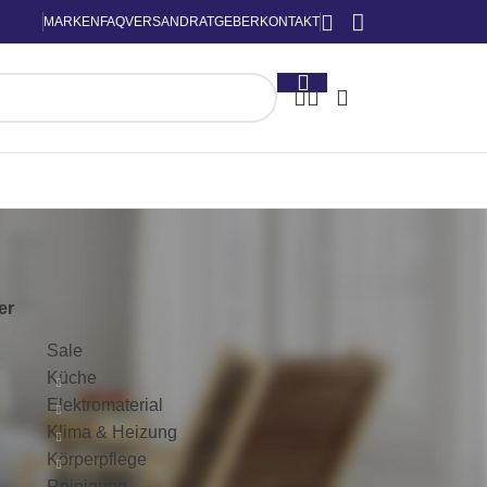
MARKEN
FAQ
VERSAND
RATGEBER
KONTAKT
KATEGORIEN
ter
Sale
Küche
Elektromaterial
Klima & Heizung
Körperpflege
Reinigung