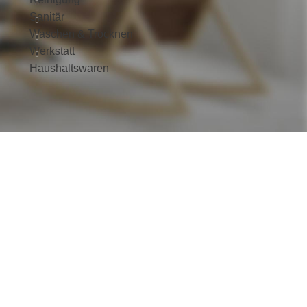
Sanitär
Waschen & Trocknen
Werkstatt
Haushaltswaren