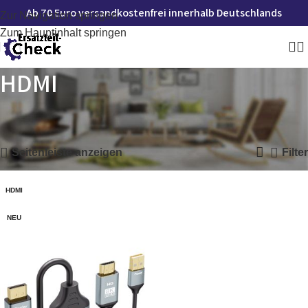
Ab 70 Euro versandkostenfrei innerhalb Deutschlands
Zur Navigation springen
Zum Hauptinhalt springen
HDMI
Startseite
»
HDMI
Einzelnes Ergebnis wird angezeigt
Seitenleiste anzeigen
Filter
HDMI
NEU