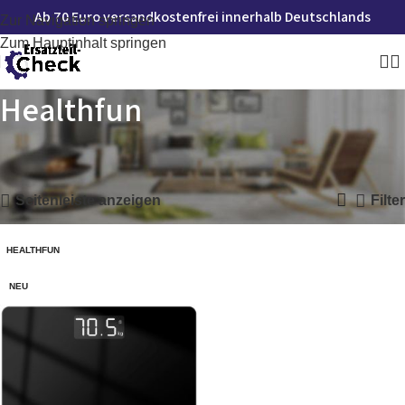
Ab 70 Euro versandkostenfrei innerhalb Deutschlands
Zur Navigation springen
Zum Hauptinhalt springen
Healthfun
Startseite
»
Healthfun
Einzelnes Ergebnis wird angezeigt
Seitenleiste anzeigen
Filter
HEALTHFUN
NEU