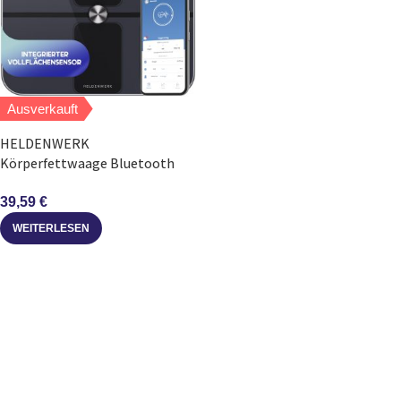
Ausverkauft
HELDENWERK
Körperfettwaage Bluetooth
mit App Vollflächensensor 180
kg
39,59
€
WEITERLESEN