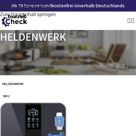
Ab 70 Euro versandkostenfrei innerhalb Deutschlands
Zur Navigation springen
Zum Hauptinhalt springen
HELDENWERK
Startseite
»
HELDENWERK
Einzelnes Ergebnis wird angezeigt
Seitenleiste anzeigen
Filter
HELDENWERK
NEU