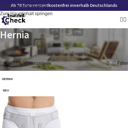
Ab 70 Euro versandkostenfrei innerhalb Deutschlands
Zur Navigation springen
Zum Hauptinhalt springen
Hernia
Startseite
»
Hernia
Einzelnes Ergebnis wird angezeigt
Seitenleiste anzeigen
Filter
HERNIA
NEU