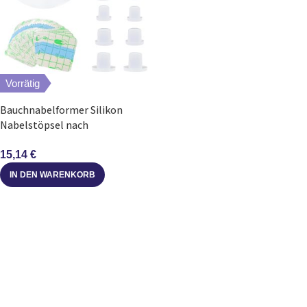
Vorrätig
Bauchnabelformer Silikon
Nabelstöpsel nach
Bauchstraffung 12 Stück
Größenset
15,14
€
IN DEN WARENKORB