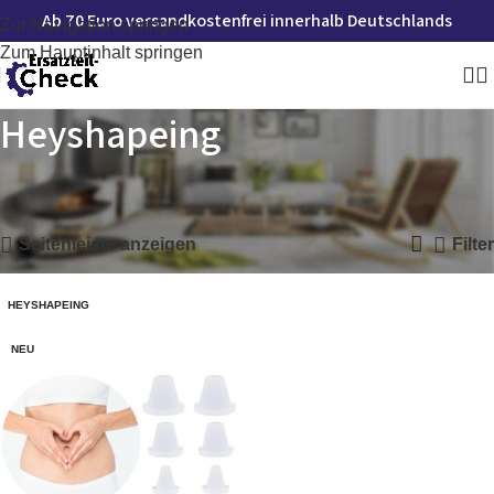
Ab 70 Euro versandkostenfrei innerhalb Deutschlands
Zur Navigation springen
Zum Hauptinhalt springen
Heyshapeing
Startseite
»
Heyshapeing
Einzelnes Ergebnis wird angezeigt
Seitenleiste anzeigen
Filter
HEYSHAPEING
NEU