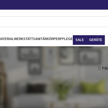
ATERIAL
WERKSTATT
SANITÄR
KÖRPERPFLEGE
SALE
GERÄTE
Fil