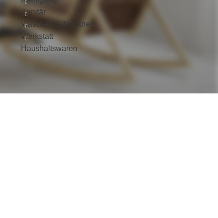
Sanitär
Waschen & Trocknen
Werkstatt
Haushaltswaren