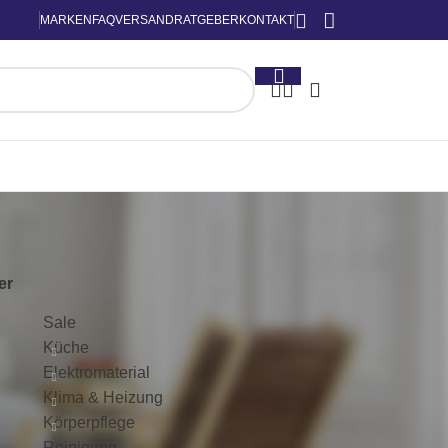
MARKEN
FAQ
VERSAND
RATGEBER
KONTAKT
KATEGORIEN
ter
Sale
Küche
Elektromaterial
Klima & Heizung
Körperpflege
Reinigung