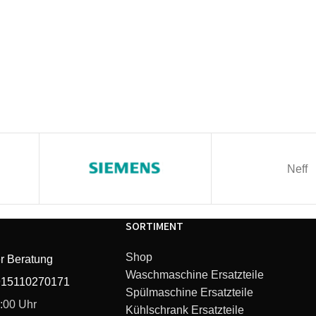
Neff
SORTIMENT
Shop
r Beratung
Waschmaschine Ersatzteile
915110270171
Spülmaschine Ersatzteile
6:00 Uhr
Kühlschrank Ersatzteile