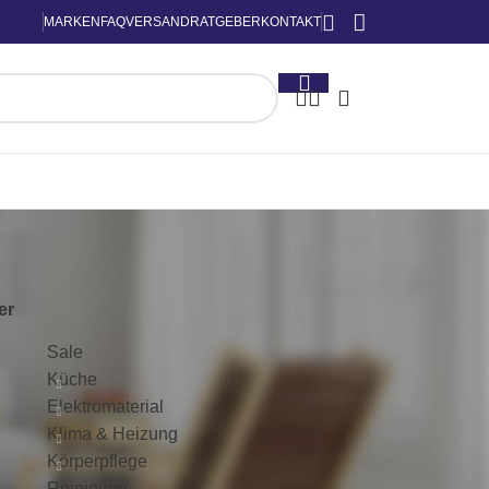
MARKEN
FAQ
VERSAND
RATGEBER
KONTAKT
KATEGORIEN
ter
Sale
Küche
Elektromaterial
Klima & Heizung
Körperpflege
Reinigung