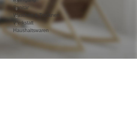
Sanitär
Waschen & Trocknen
Werkstatt
Haushaltswaren