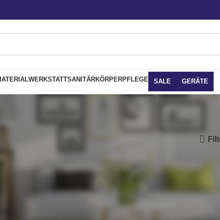
ATERIAL
WERKSTATT
SANITÄR
KÖRPERPFLEGE
SALE
GERÄTE
Fil