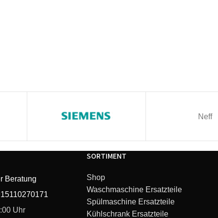
Neff
SORTIMENT
Shop
r Beratung
Waschmaschine Ersatzteile
915110270171
Spülmaschine Ersatzteile
6:00 Uhr
Kühlschrank Ersatzteile