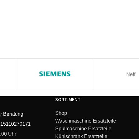
Neff
SORTIMENT
Shop
r Beratung
Waschmaschine Ersatzteile
915110270171
Spülmaschine Ersatzteile
6:00 Uhr
Kühlschrank Ersatzteile