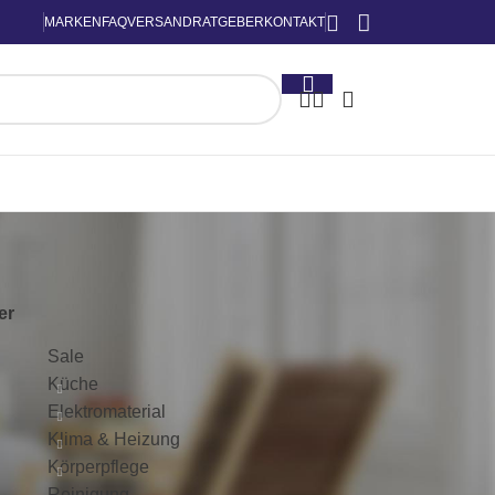
MARKEN
FAQ
VERSAND
RATGEBER
KONTAKT
KATEGORIEN
ter
Sale
Küche
Elektromaterial
Klima & Heizung
Körperpflege
Reinigung