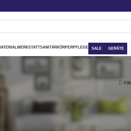
ATERIAL
WERKSTATT
SANITÄR
KÖRPERPFLEGE
SALE
GERÄTE
Fil