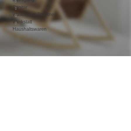
Sanitär
Waschen & Trocknen
Werkstatt
Haushaltswaren