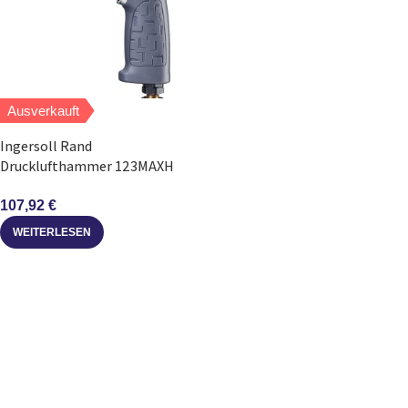
Ausverkauft
Ingersoll Rand
Drucklufthammer 123MAXH
Kurzer Sechskantschaft 5
Meissel
107,92
€
WEITERLESEN