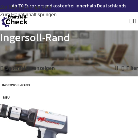
Ab 70 Euro versandkostenfrei innerhalb Deutschlands
Zur Navigation springen
Zum Hauptinhalt springen
‎Ingersoll-Rand
Startseite
»
‎Ingersoll-Rand
Einzelnes Ergebnis wird angezeigt
Seitenleiste anzeigen
Filter
‎INGERSOLL-RAND
NEU