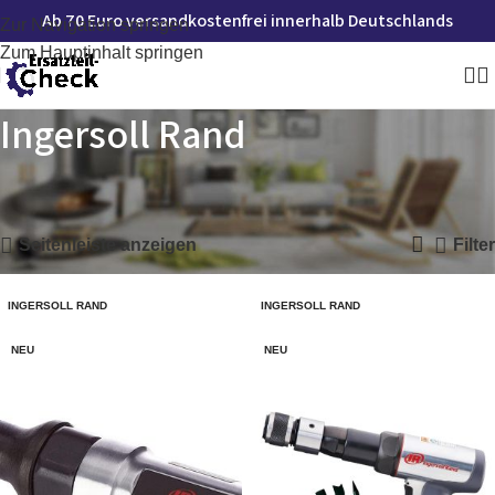
Ab 70 Euro versandkostenfrei innerhalb Deutschlands
Zur Navigation springen
Zum Hauptinhalt springen
Ingersoll Rand
Startseite
»
Ingersoll Rand
Alle 2 Ergebnisse werden angezeigt
Seitenleiste anzeigen
Filter
INGERSOLL RAND
INGERSOLL RAND
NEU
NEU