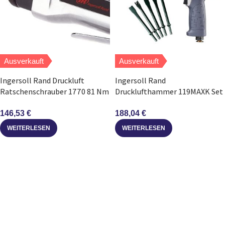
Ausverkauft
Ausverkauft
Ingersoll Rand Druckluft
Ingersoll Rand
Ratschenschrauber 1770 81 Nm
Drucklufthammer 119MAXK Set
1 2 Zoll
5 Meisselset mit Koffer
146,53
€
188,04
€
WEITERLESEN
WEITERLESEN