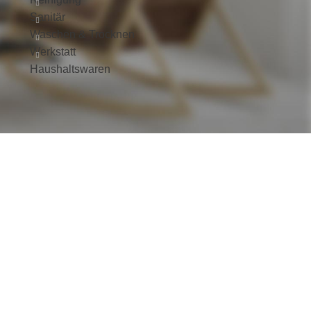
Sanitär
Waschen & Trocknen
Werkstatt
Haushaltswaren