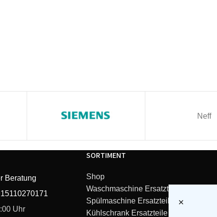
Neff
SORTIMENT
Shop
r Beratung
Waschmaschine Ersatzteile
915110270171
Spülmaschine Ersatzteile
×
6:00 Uhr
Kühlschrank Ersatzteile