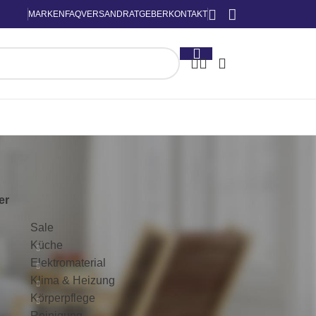
MARKEN
FAQ
VERSAND
RATGEBER
KONTAKT
KATEGORIEN
ter
Sale
Küche
Elektromaterial
Klima & Heizung
Körperpflege
Reinigung