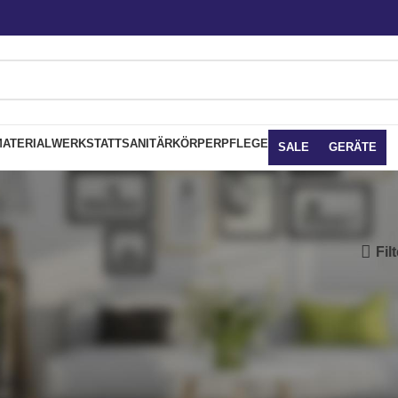
ATERIAL
WERKSTATT
SANITÄR
KÖRPERPFLEGE
SALE
GERÄTE
Fil