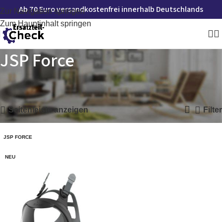
Ab 70 Euro versandkostenfrei innerhalb Deutschlands
Zur Navigation springen
Zum Hauptinhalt springen
JSP Force
Startseite
»
JSP Force
Einzelnes Ergebnis wird angezeigt
Seitenleiste anzeigen
Filter
JSP FORCE
NEU