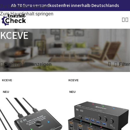
Ab 70 Euro versandkostenfrei innerhalb Deutschlands
Zur Navigation springen
Zum Hauptinhalt springen
KCEVE
Startseite
»
KCEVE
Alle 4 Ergebnisse werden angezeigt
Seitenleiste anzeigen
Filter
KCEVE
KCEVE
NEU
NEU