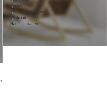
Sanitär
Waschen & Trocknen
Werkstatt
Haushaltswaren
er