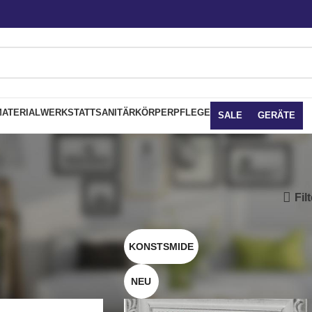
ATERIAL
WERKSTATT
SANITÄR
KÖRPERPFLEGE
SALE
GERÄTE
Fil
KONSTSMIDE
NEU