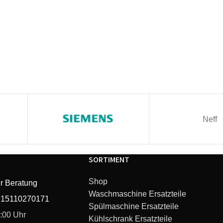
Neff
SORTIMENT
Shop
r Beratung
Waschmaschine Ersatzteile
915110270171
Spülmaschine Ersatzteile
6:00 Uhr
Kühlschrank Ersatzteile