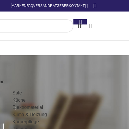
MARKEN
FAQ
VERSAND
RATGEBER
KONTAKT
KATEGORIEN
ter
Sale
Küche
Elektromaterial
Klima & Heizung
Körperpflege
Reinigung