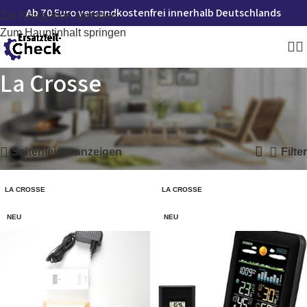
Ab 70 Euro versandkostenfrei innerhalb Deutschlands
Zur Navigation springen
Zum Hauptinhalt springen
La Crosse
Startseite
»
La Crosse
Alle 2 Ergebnisse werden angezeigt
Seitenleiste anzeigen
Filter
LA CROSSE
LA CROSSE
NEU
NEU