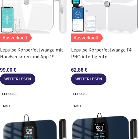
Ausverkauft
Ausverkauft
Lepulse Körperfettwaage mit
Lepulse Körperfettwaage F4
Handsensoren und App 19
PRO intelligente
Messwerte 24 Nutzer
Personenwaage mit App
99,00
€
62,86
€
WEITERLESEN
WEITERLESEN
LEPULSE
LEPULSE
NEU
NEU