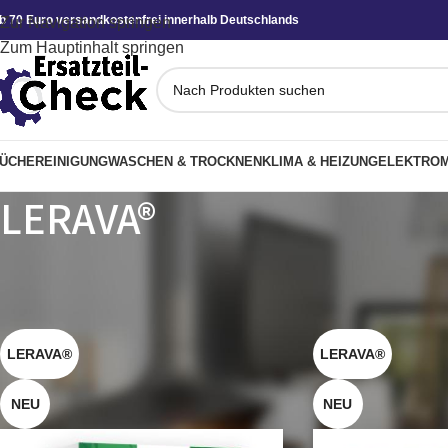
b 70 Euro versandkostenfrei innerhalb Deutschlands
Zur Navigation springen
Zum Hauptinhalt springen
ÜCHE
REINIGUNG
WASCHEN & TROCKNEN
KLIMA & HEIZUNG
ELEKTROM
LERAVA®
Startseite
»
LERAVA®
LERAVA®
LERAVA®
NEU
NEU