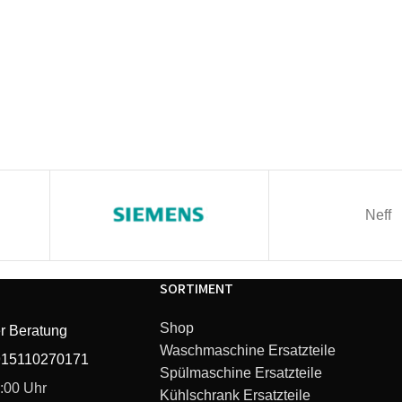
Neff
SORTIMENT
Shop
r Beratung
Waschmaschine Ersatzteile
915110270171
Spülmaschine Ersatzteile
6:00 Uhr
Kühlschrank Ersatzteile