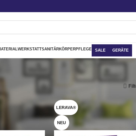
ATERIAL
WERKSTATT
SANITÄR
KÖRPERPFLEGE
SALE
GERÄTE
Fil
LERAVA®
NEU