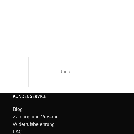
Juno
I
KUNDENSERVICE
Blog
Zahlung und Versand
Widerrufsbelehrung
FAQ