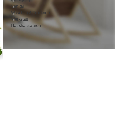
Sanitär
Waschen & Trocknen
Werkstatt
Haushaltswaren