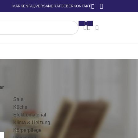
MARKEN
FAQ
VERSAND
RATGEBER
KONTAKT
KATEGORIEN
ter
Sale
Küche
Elektromaterial
Klima & Heizung
Körperpflege
Reinigung