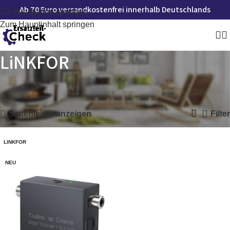
Ab 70 Euro versandkostenfrei innerhalb Deutschlands
Zur Navigation springen
Zum Hauptinhalt springen
LiNKFOR
Startseite
»
LiNKFOR
Einzelnes Ergebnis wird angezeigt
Seitenleiste anzeigen
Filter
LINKFOR
NEU