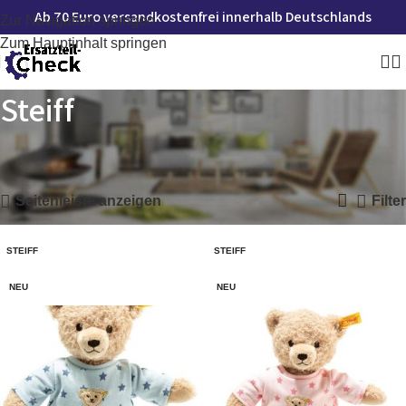
Ab 70 Euro versandkostenfrei innerhalb Deutschlands
Zur Navigation springen
Zum Hauptinhalt springen
Steiff
Startseite
»
Steiff
Alle 2 Ergebnisse werden angezeigt
Seitenleiste anzeigen
Filter
STEIFF
STEIFF
NEU
NEU