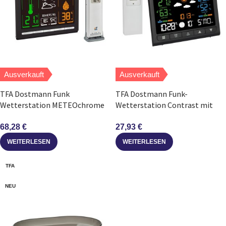
Ausverkauft
Ausverkauft
TFA Dostmann Funk
TFA Dostmann Funk-
Wetterstation METEOchrome
Wetterstation Contrast mit
35.1132 mit Außensensor
Außensensor VA-Display
68,28
€
27,93
€
WEITERLESEN
WEITERLESEN
TFA
NEU