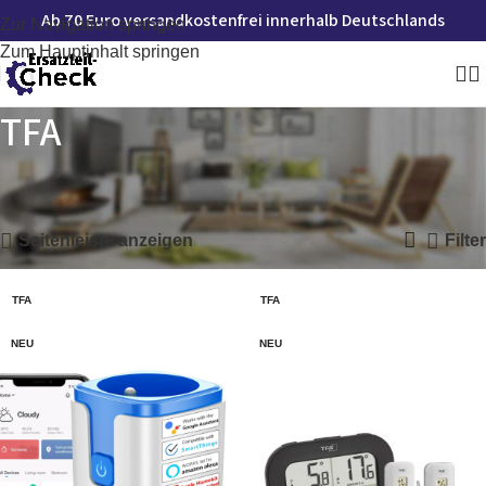
Ab 70 Euro versandkostenfrei innerhalb Deutschlands
Zur Navigation springen
Zum Hauptinhalt springen
TFA
Startseite
»
TFA
Alle 5 Ergebnisse werden angezeigt
Seitenleiste anzeigen
Filter
TFA
TFA
NEU
NEU