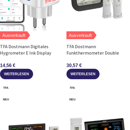
Ausverkauft
Ausverkauft
TFA Dostmann Digitales
TFA Dostmann
Hygrometer E Ink Display
Funkthermometer Double
Temperatur Luftfeuchte weiß
Check 2 Sender Kabelfühler
Alarm
14,56
€
30,57
€
WEITERLESEN
WEITERLESEN
TFA
TFA
NEU
NEU