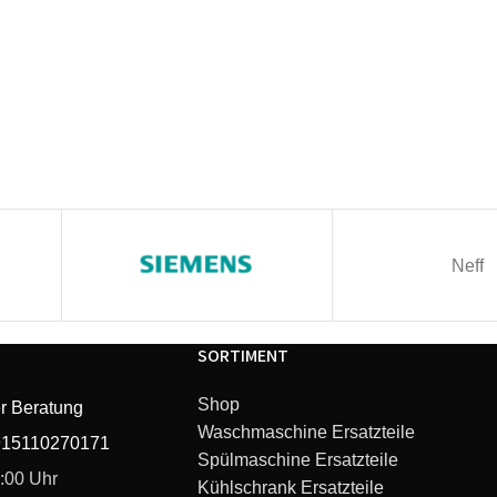
Neff
SORTIMENT
Shop
r Beratung
Waschmaschine Ersatzteile
915110270171
Spülmaschine Ersatzteile
6:00 Uhr
Kühlschrank Ersatzteile