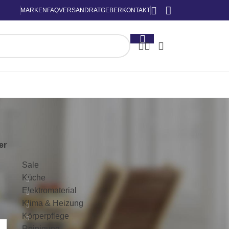
MARKEN
FAQ
VERSAND
RATGEBER
KONTAKT
KATEGORIEN
ter
Sale
Küche
Elektromaterial
Klima & Heizung
Körperpflege
Reinigung