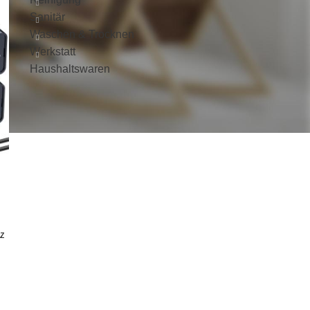
Sanitär
Waschen & Trocknen
Werkstatt
Haushaltswaren
z