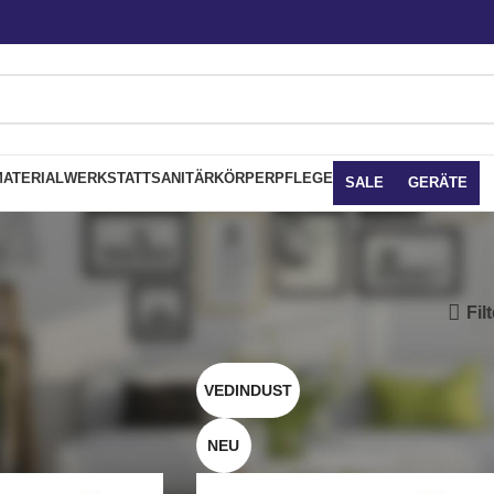
ATERIAL
WERKSTATT
SANITÄR
KÖRPERPFLEGE
SALE
GERÄTE
Fil
VEDINDUST
NEU