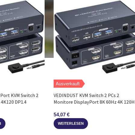
Ausverkauft
Port KVM Switch 2
VEDINDUST KVM Switch 2 PCs 2
 4K120 DP1.4
Monitore DisplayPort 8K 60Hz 4K 120H
54,07
€
B
WEITERLESEN