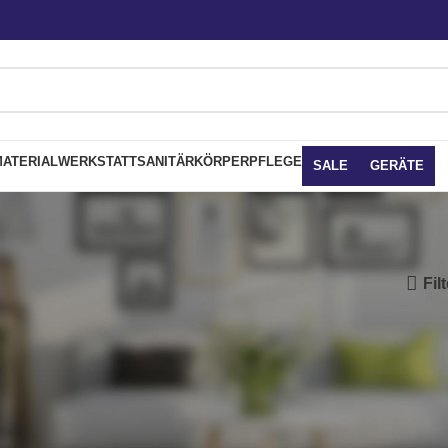
ATERIAL
WERKSTATT
SANITÄR
KÖRPERPFLEGE
SALE
GERÄTE
Fil