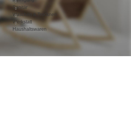
Sanitär
Waschen & Trocknen
Werkstatt
Haushaltswaren