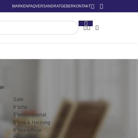
MARKEN
FAQ
VERSAND
RATGEBER
KONTAKT
KATEGORIEN
ter
Sale
Küche
Elektromaterial
Klima & Heizung
Körperpflege
Reinigung