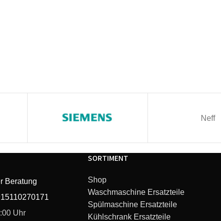
Neff
SORTIMENT
Shop
r Beratung
Waschmaschine Ersatzteile
915110270171
Spülmaschine Ersatzteile
6:00 Uhr
Kühlschrank Ersatzteile