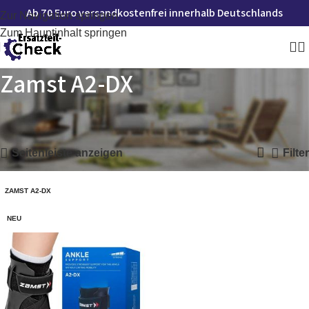
Ab 70 Euro versandkostenfrei innerhalb Deutschlands
Zur Navigation springen
Zum Hauptinhalt springen
Zamst A2-DX
Startseite
»
Zamst A2-DX
Einzelnes Ergebnis wird angezeigt
Seitenleiste anzeigen
Filter
ZAMST A2-DX
NEU